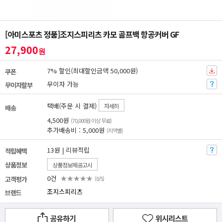
[아미스포츠 정품]조지스피리츠 카모 골프백 항공커버 GF
27,900
원
7% 할인(최대할인금액 50,000원)
쿠폰
무이자 가능
무이자할부
택배(주문 시 결제)
자세히
배송
4,500원
(70,000원 이상 무료)
추가배송비 : 5,000원
(지역별)
13원 | 리뷰적립
적립혜택
상품정보
상품정보제공고시
0건
★★★★★
고객평가
(0/5)
조지스피리츠
브랜드
공유하기
위시리스트