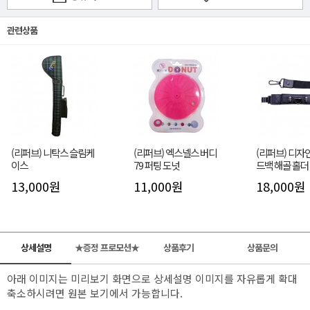
관련상품
(리퍼브) 니탁스 슬림케
(리퍼브) 엑스넬스 버디
(리퍼브) 디자
이스
79 퍼팅 도넛
드백 해골 홀더
13,000원
11,000원
18,000원
상세설명
★증정 프로모션★
상품후기
상품문의
아래 이미지는 미리보기 화면으로 상세설명 이미지를 자유롭게 확대
축소하시려면 원본 보기에서 가능합니다.