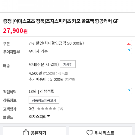
증정 [아미스포츠 정품]조지스피리츠 카모 골프백 항공커버 GF
27,900
원
7% 할인(최대할인금액 50,000원)
쿠폰
무이자 가능
무이자할부
택배(주문 시 결제)
자세히
배송
4,500원
(70,000원 이상 무료)
추가배송비 : 5,000원
(지역별)
13원 | 리뷰적립
적립혜택
상품정보
상품정보제공고시
0건
★★★★★
고객평가
(0/5)
조지스피리츠
브랜드
공유하기
위시리스트