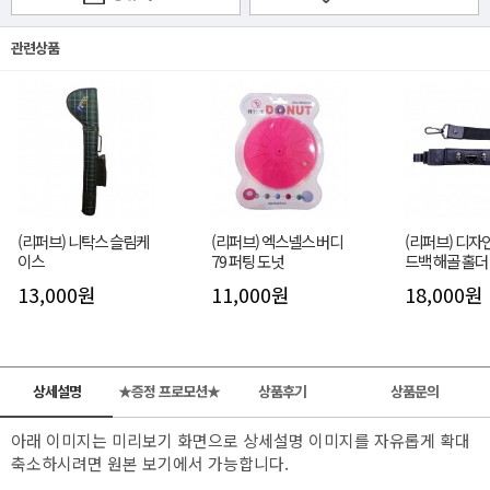
관련상품
(리퍼브) 니탁스 슬림케
(리퍼브) 엑스넬스 버디
(리퍼브) 디자
이스
79 퍼팅 도넛
드백 해골 홀더
13,000원
11,000원
18,000원
상세설명
★증정 프로모션★
상품후기
상품문의
아래 이미지는 미리보기 화면으로 상세설명 이미지를 자유롭게 확대
축소하시려면 원본 보기에서 가능합니다.