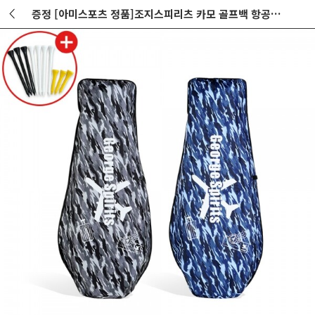
증정 [아미스포츠 정품]조지스피리츠 카모 골프백 항공커버 GF