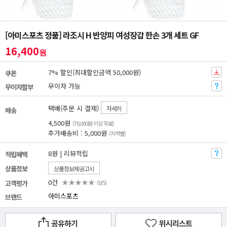
[아미스포츠 정품] 라조시 H 반양피 여성장갑 한손 3개 세트 GF
16,400
원
7% 할인(최대할인금액 50,000원)
쿠폰
무이자 가능
무이자할부
택배(주문 시 결제)
자세히
배송
4,500원
(70,000원 이상 무료)
추가배송비 : 5,000원
(지역별)
8원 | 리뷰적립
적립혜택
상품정보
상품정보제공고시
0건
★★★★★
고객평가
(0/5)
아미스포츠
브랜드
공유하기
위시리스트