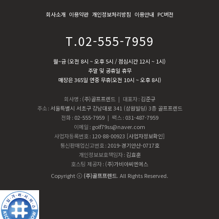
회사소개
이용약관
개인정보처리방침
이용안내
PC버전
T.02-555-7959
월~금 (오전 8시 ~ 오후 5시 / 점심시간 12시 ~ 1시)
주말 및 공휴일 휴무
매장은 365일 연중 무휴(오전 10시 ~ 오후 8시)
회사명
:
(주)골프프렌드
| 대표자
:
김준규
주소
:
서울특별시 서초구 강남대로 341 (삼원빌딩) 3층 골프프렌드
전화
:
02-555-7959
| 팩스
:
031-487-7959
이메일
:
golf79ss@naver.com
사업자등록번호
:
120-88-00923
[사업자정보확인]
통신판매업신고번호
:
2019-경기안산-0717호
개인정보보호책임자
:
김효훈
호스팅 제공자
:
(주)가비아씨엔에스
Copyright ⓒ
(주)골프프렌드
. All Rights Reserved.