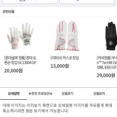
관련상품
[혼마골프 정품] 혼마 오
(리퍼브) 카스코 장갑
[카네정품] 부쉬
른손 장갑 GC13004 GF
n™ Techfit G
13,000원
성용, 왼손) GF
20,000원
29,000원
상세설명
★증정 프로모션★
상품후기
상품문의
아래 이미지는 미리보기 화면으로 상세설명 이미지를 자유롭게 확대
축소하시려면 원본 보기에서 가능합니다.