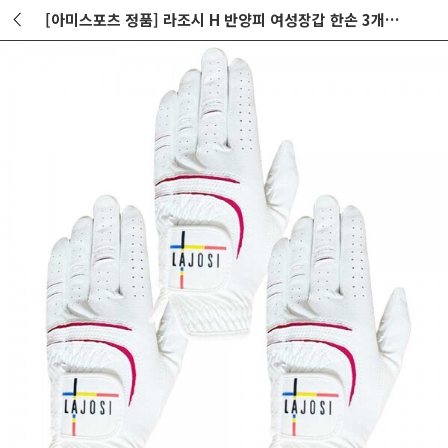
[아미스포츠 정품] 라조시 H 반양피 여성장갑 한손 3개 세트 GF