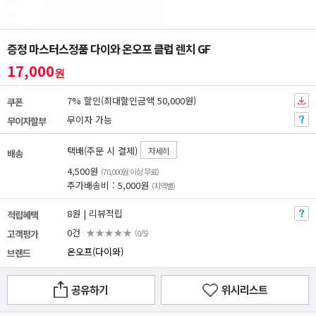
증정 마스터스정품 다이와 온오프 클럽 렌치 GF
17,000
원
7% 할인(최대할인금액 50,000원)
쿠폰
무이자 가능
무이자할부
택배(주문 시 결제)
자세히
배송
4,500원
(70,000원 이상 무료)
추가배송비 : 5,000원
(지역별)
8원 | 리뷰적립
적립혜택
0건
★★★★★
고객평가
(0/5)
온오프(다이와)
브랜드
공유하기
위시리스트