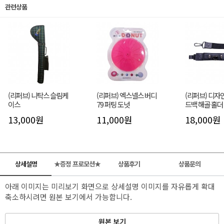
관련상품
(리퍼브) 니탁스 슬림케
(리퍼브) 엑스넬스 버디
(리퍼브) 디자
이스
79 퍼팅 도넛
드백 해골 홀더
13,000원
11,000원
18,000원
상세설명
★증정 프로모션★
상품후기
상품문의
아래 이미지는 미리보기 화면으로 상세설명 이미지를 자유롭게 확대
축소하시려면 원본 보기에서 가능합니다.
원본 보기