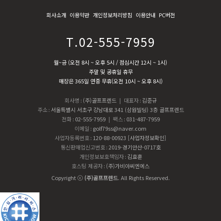
회사소개
이용약관
개인정보처리방침
이용안내
PC버전
T.02-555-7959
월~금 (오전 8시 ~ 오후 5시 / 점심시간 12시 ~ 1시)
주말 및 공휴일 휴무
매장은 365일 연중 무휴(오전 10시 ~ 오후 8시)
회사명
:
(주)골프프렌드
| 대표자
:
김준규
주소
:
서울특별시 서초구 강남대로 341 (삼원빌딩) 3층 골프프렌드
전화
:
02-555-7959
| 팩스
:
031-487-7959
이메일
:
golf79ss@naver.com
사업자등록번호
:
120-88-00923
[사업자정보확인]
통신판매업신고번호
:
2019-경기안산-0717호
개인정보보호책임자
:
김효훈
호스팅 제공자
:
(주)가비아씨엔에스
Copyright ⓒ
(주)골프프렌드
. All Rights Reserved.