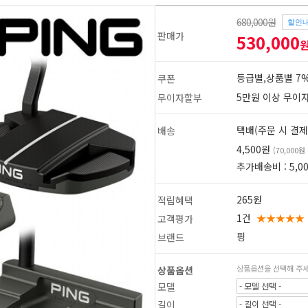
680,000원
할인
판매가
530,000
등급별,상품별 7%
쿠폰
5만원 이상 무이
무이자할부
택배(주문 시 결제
배송
4,500원
(70,000
추가배송비 : 5,0
265원
적립혜택
1건
★★★★★
고객평가
핑
브랜드
1
2
상품옵션을 선택해 주
상품옵션
모델
- 모델 선택 -
길이
- 길이 선택 -