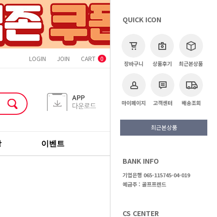
QUICK ICON
LOGIN
JOIN
CART
ORDER
MYPAGE
CS CENTER
0
장바구니
상품후기
최근본상품
마이페이지
고객센터
배송조회
최근본상품
장
이벤트
기획전
브랜드
BANK INFO
>
신품클럽
>
퍼터
기업은행 065-115745-04-019
예금주 : 골프프렌드
CS CENTER