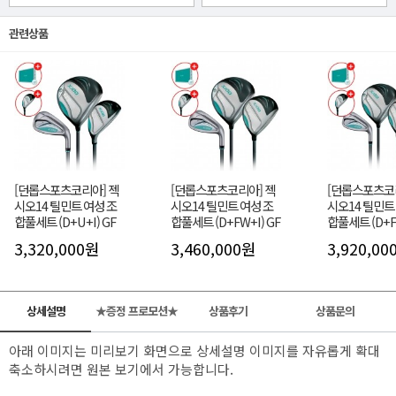
관련상품
[던롭스포츠코리아] 젝
[던롭스포츠코리아] 젝
[던롭스포츠코
시오14 틸민트 여성 조
시오14 틸민트 여성 조
시오14 틸민트
합풀세트 (D+U+I) GF
합풀세트 (D+FW+I) GF
합풀세트 (D+F
GF
3,320,000원
3,460,000원
3,920,00
상세설명
★증정 프로모션★
상품후기
상품문의
아래 이미지는 미리보기 화면으로 상세설명 이미지를 자유롭게 확대
축소하시려면 원본 보기에서 가능합니다.