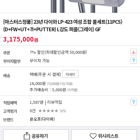
[마스터스정품] 23년 다이와 LP-423 여성 조합 풀세트(11PCS)
(D+FW+UT+7I+PUTTER) L강도 퍼플(그레이) GF
3,175,000
원
7% 할인(최대할인금액 50,000원)
쿠폰
무이자 가능
무이자할부
택배(주문 시 결제)
자세히
배송
16,000원
(70,000원 이상 무료)
추가배송비 : 5,000원
(지역별)
1,587원 | 리뷰적립
적립혜택
0건
★★★★★
고객평가
(0/5)
온오프(다이와)
브랜드
공유하기
위시리스트