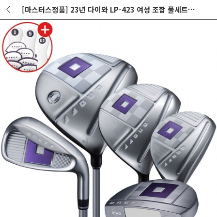
[마스터스정품] 23년 다이와 LP-423 여성 조합 풀세트(11PCS) (D+FW+UT+7I+PUTTER) L강도 퍼플(그레이) GF